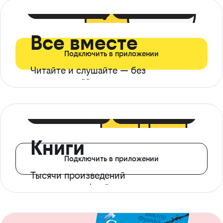
399 ₽ в мес
21 ₽ в день
Все вместе
Подключить в приложении
Читайте и слушайте — без
ограничений*
299 ₽ в мес
14 ₽ в день
Книги
Подключить в приложении
Тысячи произведений
с доступом офлайн