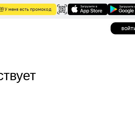
У меня есть промокод
войт
ствует