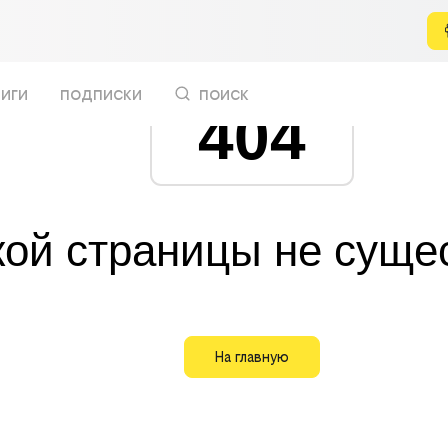
иги
подписки
поиск
404
кой страницы не суще
На главную