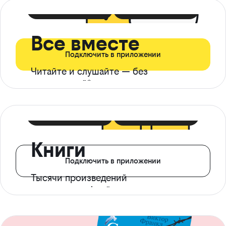
399 ₽ в мес
21 ₽ в день
Все вместе
Подключить в приложении
Читайте и слушайте — без
ограничений*
299 ₽ в мес
14 ₽ в день
Книги
Подключить в приложении
Тысячи произведений
с доступом офлайн