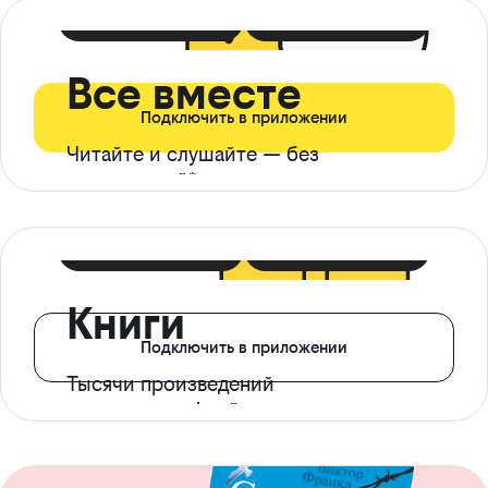
399 ₽ в мес
21 ₽ в день
Все вместе
Подключить в приложении
Читайте и слушайте — без
ограничений*
299 ₽ в мес
14 ₽ в день
Книги
Подключить в приложении
Тысячи произведений
с доступом офлайн