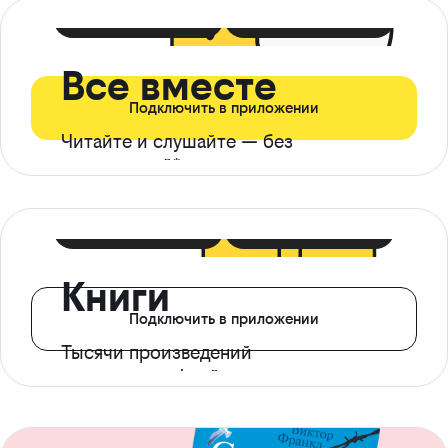
399 ₽ в мес
21 ₽ в день
Все вместе
Подключить в приложении
Читайте и слушайте — без
ограничений*
299 ₽ в мес
14 ₽ в день
Книги
Подключить в приложении
Тысячи произведений
с доступом офлайн