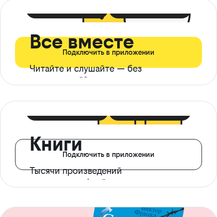
399 ₽ в мес
21 ₽ в день
Все вместе
Подключить в приложении
Читайте и слушайте — без
ограничений*
299 ₽ в мес
14 ₽ в день
Книги
Подключить в приложении
Тысячи произведений
с доступом офлайн