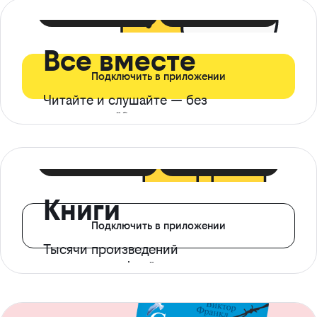
399 ₽ в мес
21 ₽ в день
Все вместе
Подключить в приложении
Читайте и слушайте — без
ограничений*
299 ₽ в мес
14 ₽ в день
Книги
Подключить в приложении
Тысячи произведений
с доступом офлайн