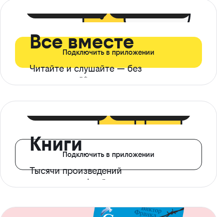
399 ₽ в мес
21 ₽ в день
Все вместе
Подключить в приложении
Читайте и слушайте — без
ограничений*
299 ₽ в мес
14 ₽ в день
Книги
Подключить в приложении
Тысячи произведений
с доступом офлайн