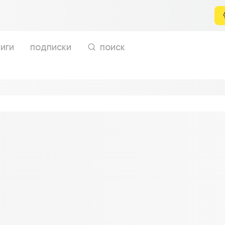
иги
подписки
поиск