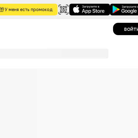
У меня есть промокод
войт