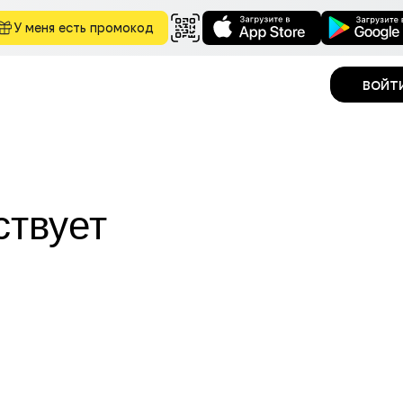
У меня есть промокод
войт
ствует