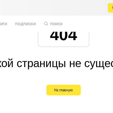
иги
подписки
поиск
404
кой страницы не суще
На главную