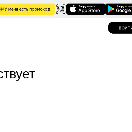
У меня есть промокод
войт
ствует