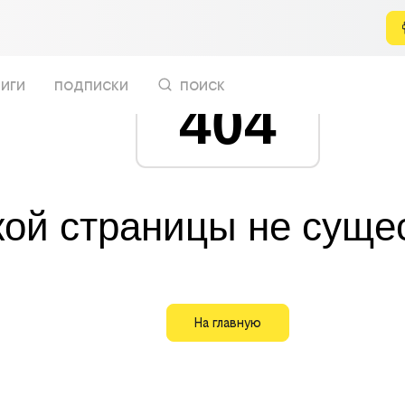
иги
подписки
поиск
404
кой страницы не суще
На главную