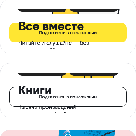
399 ₽ в мес
21 ₽ в день
Все вместе
Подключить в приложении
Читайте и слушайте — без
ограничений*
299 ₽ в мес
14 ₽ в день
Книги
Подключить в приложении
Тысячи произведений
с доступом офлайн