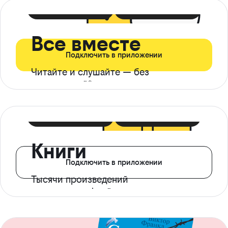
399 ₽ в мес
21 ₽ в день
Все вместе
Подключить в приложении
Читайте и слушайте — без
ограничений*
299 ₽ в мес
14 ₽ в день
Книги
Подключить в приложении
Тысячи произведений
с доступом офлайн