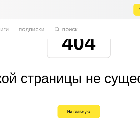
иги
подписки
поиск
404
кой страницы не суще
На главную