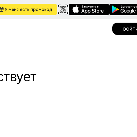
У меня есть промокод
войт
ствует