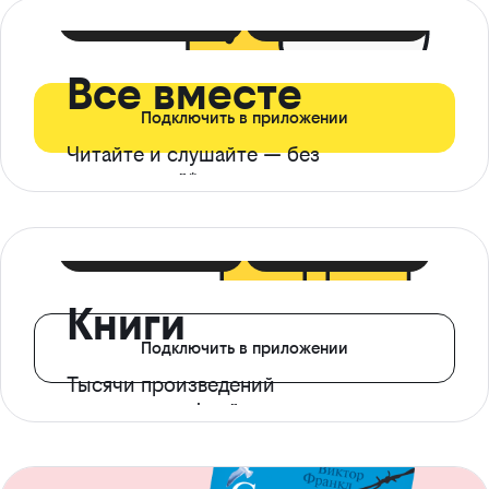
399 ₽ в мес
21 ₽ в день
Все вместе
Подключить в приложении
Читайте и слушайте — без
ограничений*
299 ₽ в мес
14 ₽ в день
Книги
Подключить в приложении
Тысячи произведений
с доступом офлайн