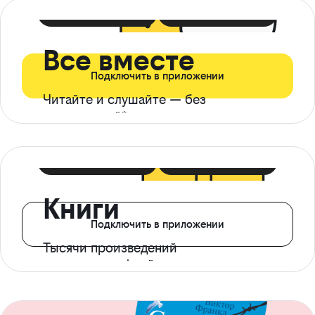
399 ₽ в мес
21 ₽ в день
Все вместе
Подключить в приложении
Читайте и слушайте — без
ограничений*
299 ₽ в мес
14 ₽ в день
Книги
Подключить в приложении
Тысячи произведений
с доступом офлайн