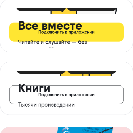
399 ₽ в мес
21 ₽ в день
Все вместе
Подключить в приложении
Читайте и слушайте — без
ограничений*
299 ₽ в мес
14 ₽ в день
Книги
Подключить в приложении
Тысячи произведений
с доступом офлайн