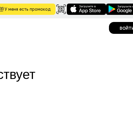
У меня есть промокод
войт
ствует