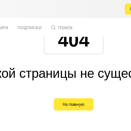
иги
подписки
поиск
404
кой страницы не суще
На главную