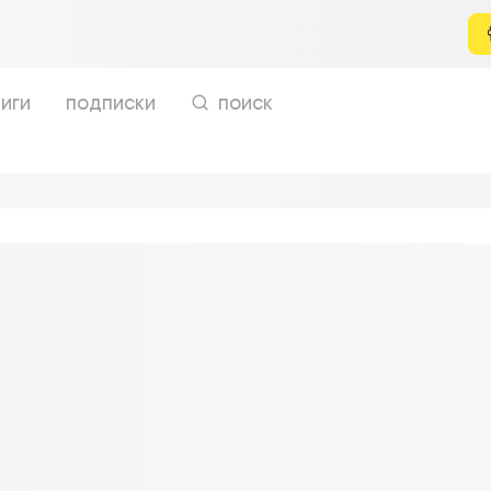
иги
подписки
поиск