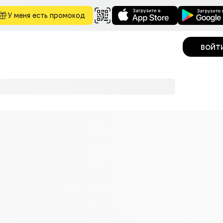
У меня есть промокод
войт