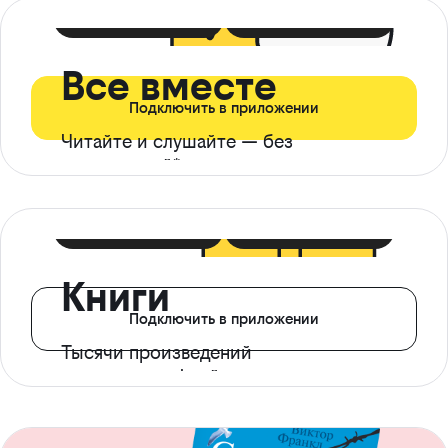
399 ₽ в мес
21 ₽ в день
Все вместе
Подключить в приложении
Читайте и слушайте — без
ограничений*
299 ₽ в мес
14 ₽ в день
Книги
Подключить в приложении
Тысячи произведений
с доступом офлайн