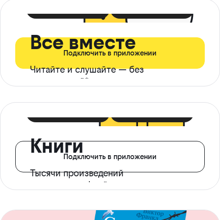
399 ₽ в мес
21 ₽ в день
Все вместе
Подключить в приложении
Читайте и слушайте — без
ограничений*
299 ₽ в мес
14 ₽ в день
Книги
Подключить в приложении
Тысячи произведений
с доступом офлайн