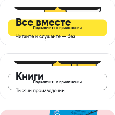
399 ₽ в мес
21 ₽ в день
Все вместе
Подключить в приложении
Читайте и слушайте — без
ограничений*
299 ₽ в мес
14 ₽ в день
Книги
Подключить в приложении
Тысячи произведений
с доступом офлайн