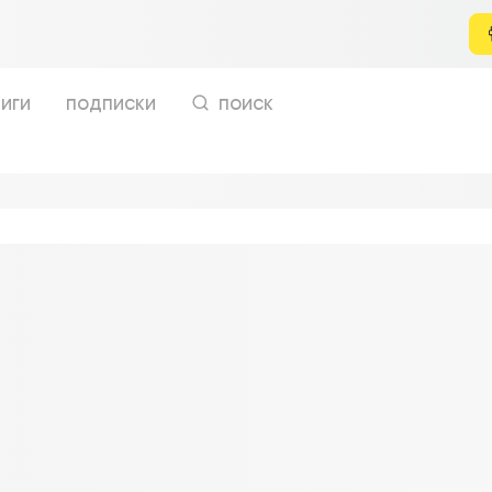
иги
подписки
поиск