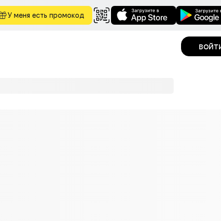
У меня есть промокод
войт