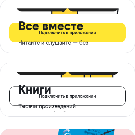
399 ₽ в мес
21 ₽ в день
Все вместе
Подключить в приложении
Читайте и слушайте — без
ограничений*
299 ₽ в мес
14 ₽ в день
Книги
Подключить в приложении
Тысячи произведений
с доступом офлайн