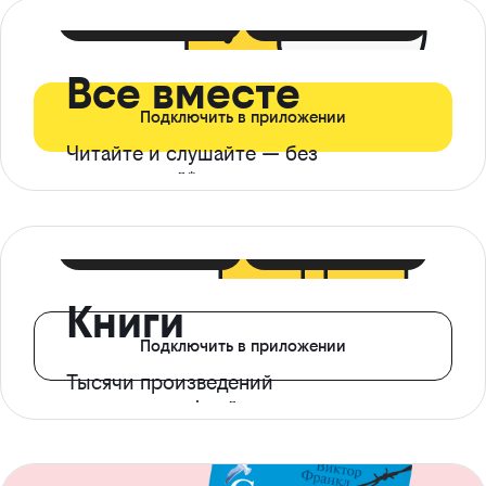
399 ₽ в мес
21 ₽ в день
Все вместе
Подключить в приложении
Читайте и слушайте — без
ограничений*
299 ₽ в мес
14 ₽ в день
Книги
Подключить в приложении
Тысячи произведений
с доступом офлайн