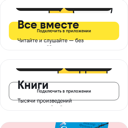
399 ₽ в мес
21 ₽ в день
Все вместе
Подключить в приложении
Читайте и слушайте — без
ограничений*
299 ₽ в мес
14 ₽ в день
Книги
Подключить в приложении
Тысячи произведений
с доступом офлайн