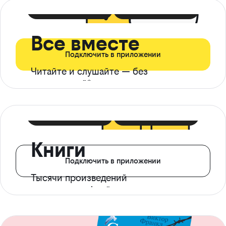
399 ₽ в мес
21 ₽ в день
Все вместе
Подключить в приложении
Читайте и слушайте — без
ограничений*
299 ₽ в мес
14 ₽ в день
Книги
Подключить в приложении
Тысячи произведений
с доступом офлайн