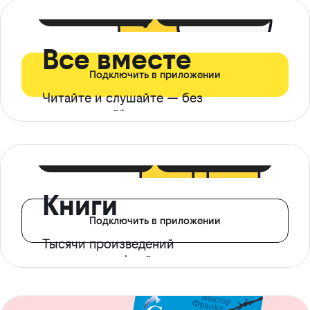
399 ₽ в мес
21 ₽ в день
Все вместе
Подключить в приложении
Читайте и слушайте — без
ограничений*
299 ₽ в мес
14 ₽ в день
Книги
Подключить в приложении
Тысячи произведений
с доступом офлайн