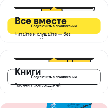
399 ₽ в мес
21 ₽ в день
Все вместе
Подключить в приложении
Читайте и слушайте — без
ограничений*
299 ₽ в мес
14 ₽ в день
Книги
Подключить в приложении
Тысячи произведений
с доступом офлайн