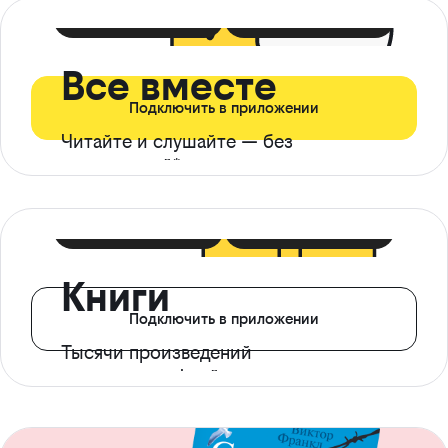
399 ₽ в мес
21 ₽ в день
Все вместе
Подключить в приложении
Читайте и слушайте — без
ограничений*
299 ₽ в мес
14 ₽ в день
Книги
Подключить в приложении
Тысячи произведений
с доступом офлайн