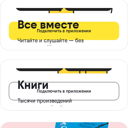
399 ₽ в мес
21 ₽ в день
Все вместе
Подключить в приложении
Читайте и слушайте — без
ограничений*
299 ₽ в мес
14 ₽ в день
Книги
Подключить в приложении
Тысячи произведений
с доступом офлайн