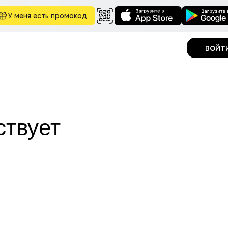
У меня есть промокод
войт
ствует