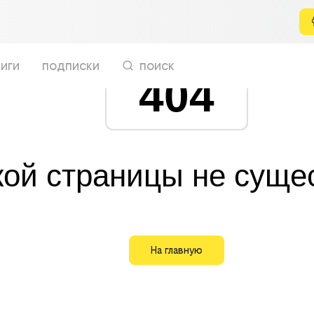
иги
подписки
поиск
404
кой страницы не суще
На главную