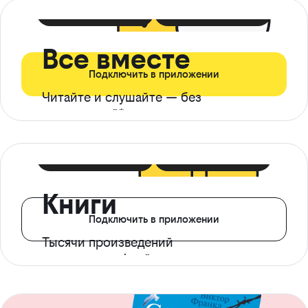
399 ₽ в мес
21 ₽ в день
Все вместе
Подключить в приложении
Читайте и слушайте — без
ограничений*
299 ₽ в мес
14 ₽ в день
Книги
Подключить в приложении
Тысячи произведений
с доступом офлайн