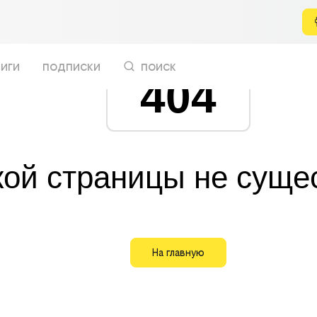
иги
подписки
поиск
404
кой страницы не суще
На главную