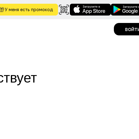
У меня есть промокод
войт
ствует