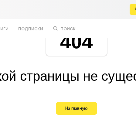
иги
подписки
поиск
404
кой страницы не суще
На главную