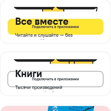
399 ₽ в мес
21 ₽ в день
Все вместе
Подключить в приложении
Читайте и слушайте — без
ограничений*
299 ₽ в мес
14 ₽ в день
Книги
Подключить в приложении
Тысячи произведений
с доступом офлайн