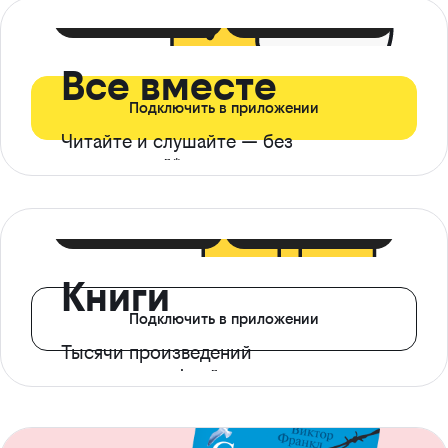
399 ₽ в мес
21 ₽ в день
Все вместе
Подключить в приложении
Читайте и слушайте — без
ограничений*
299 ₽ в мес
14 ₽ в день
Книги
Подключить в приложении
Тысячи произведений
с доступом офлайн