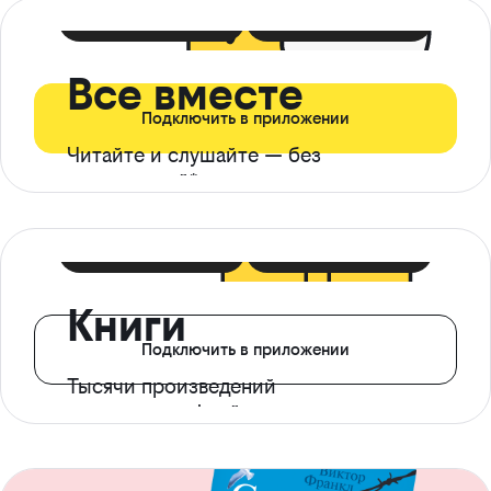
399 ₽ в мес
21 ₽ в день
Все вместе
Подключить в приложении
Читайте и слушайте — без
ограничений*
299 ₽ в мес
14 ₽ в день
Книги
Подключить в приложении
Тысячи произведений
с доступом офлайн