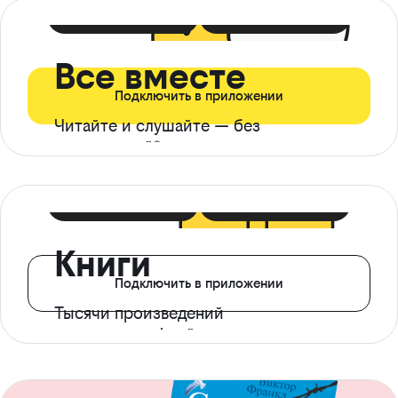
399 ₽ в мес
21 ₽ в день
Все вместе
Подключить в приложении
Читайте и слушайте — без
ограничений*
299 ₽ в мес
14 ₽ в день
Книги
Подключить в приложении
Тысячи произведений
с доступом офлайн