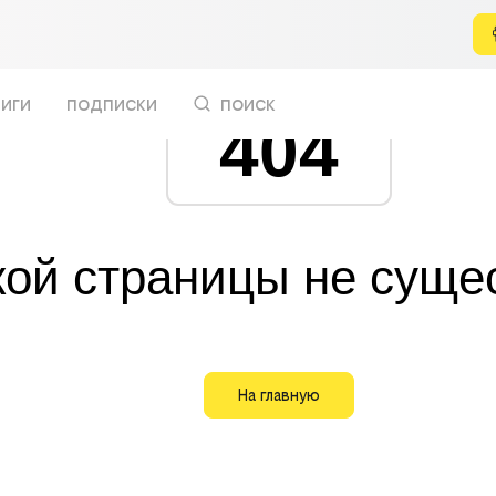
иги
подписки
поиск
404
кой страницы не суще
На главную