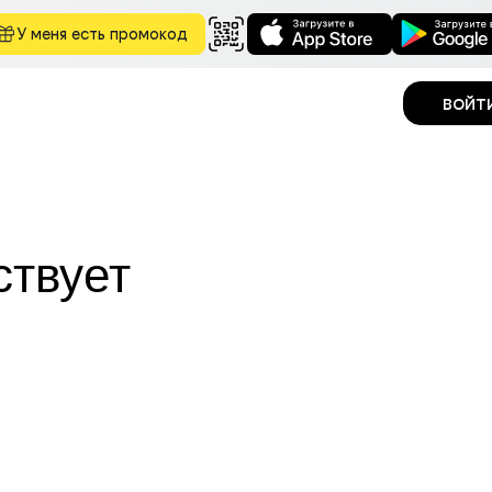
У меня есть промокод
войт
ствует