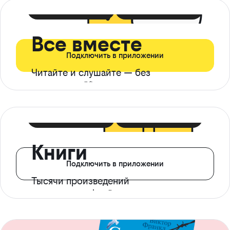
399 ₽ в мес
21 ₽ в день
Все вместе
Подключить в приложении
Читайте и слушайте — без
ограничений*
299 ₽ в мес
14 ₽ в день
Книги
Подключить в приложении
Тысячи произведений
с доступом офлайн