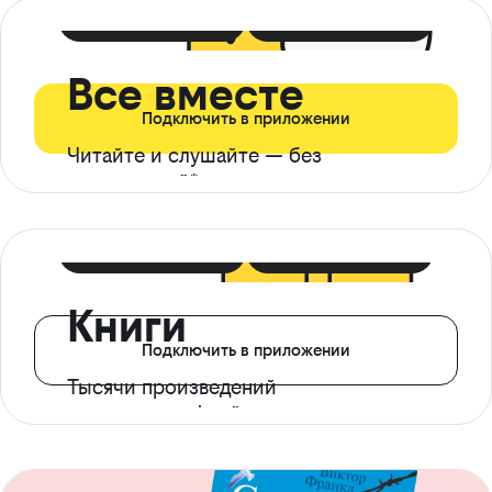
399 ₽ в мес
21 ₽ в день
Все вместе
Подключить в приложении
Читайте и слушайте — без
ограничений*
299 ₽ в мес
14 ₽ в день
Книги
Подключить в приложении
Тысячи произведений
с доступом офлайн