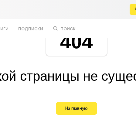
иги
подписки
поиск
404
кой страницы не суще
На главную