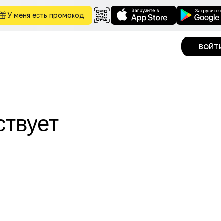
У меня есть промокод
войт
ствует