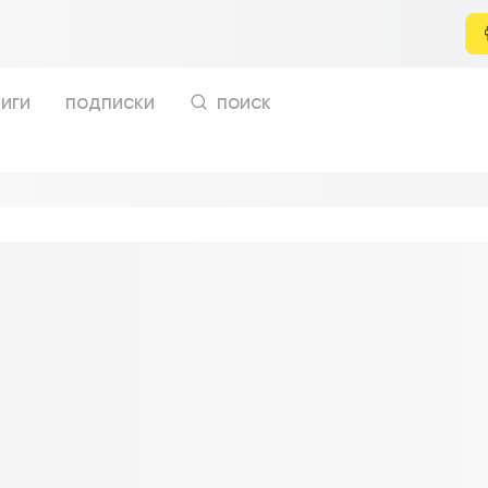
иги
подписки
поиск