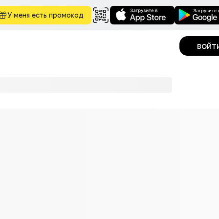
У меня есть промокод
войт