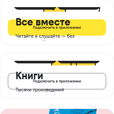
399 ₽ в мес
21 ₽ в день
Все вместе
Подключить в приложении
Читайте и слушайте — без
ограничений*
299 ₽ в мес
14 ₽ в день
Книги
Подключить в приложении
Тысячи произведений
с доступом офлайн