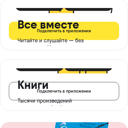
399 ₽ в мес
21 ₽ в день
Все вместе
Подключить в приложении
Читайте и слушайте — без
ограничений*
299 ₽ в мес
14 ₽ в день
Книги
Подключить в приложении
Тысячи произведений
с доступом офлайн