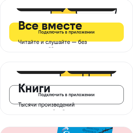
399 ₽ в мес
21 ₽ в день
Все вместе
Подключить в приложении
Читайте и слушайте — без
ограничений*
299 ₽ в мес
14 ₽ в день
Книги
Подключить в приложении
Тысячи произведений
с доступом офлайн