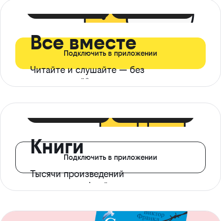
399 ₽ в мес
21 ₽ в день
Все вместе
Подключить в приложении
Читайте и слушайте — без
ограничений*
299 ₽ в мес
14 ₽ в день
Книги
Подключить в приложении
Тысячи произведений
с доступом офлайн