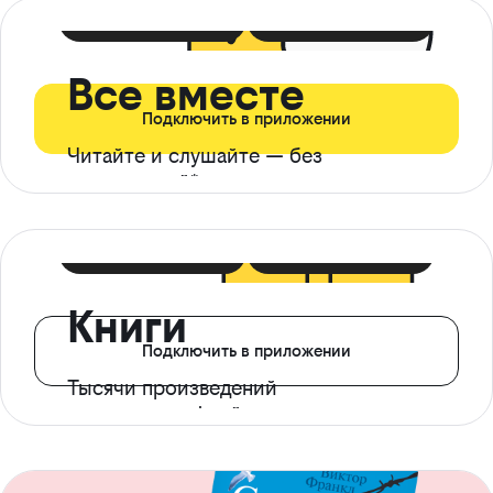
399 ₽ в мес
21 ₽ в день
Все вместе
Подключить в приложении
Читайте и слушайте — без
ограничений*
299 ₽ в мес
14 ₽ в день
Книги
Подключить в приложении
Тысячи произведений
с доступом офлайн