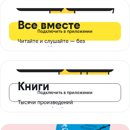
399 ₽ в мес
21 ₽ в день
Все вместе
Подключить в приложении
Читайте и слушайте — без
ограничений*
299 ₽ в мес
14 ₽ в день
Книги
Подключить в приложении
Тысячи произведений
с доступом офлайн